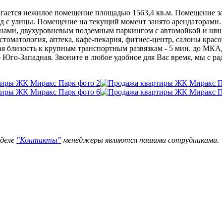
гается нежилое помещение площадью 1563,4 кв.м. Помещение зан
ход с улицы. Помещение на текущий момент занято арендаторами
онами, двухуровневым подземным паркингом с автомойкой и ши
томатология, аптека, кафе-пекарня, фитнес-центр, салоны красот
ая близость к крупным транспортным развязкам - 5 мин. до МКА
 Юго-Западная. Звоните в любое удобное для Вас время, мы с ра
зделе
"Контакты"
менеджеры являются нашими сотрудниками.