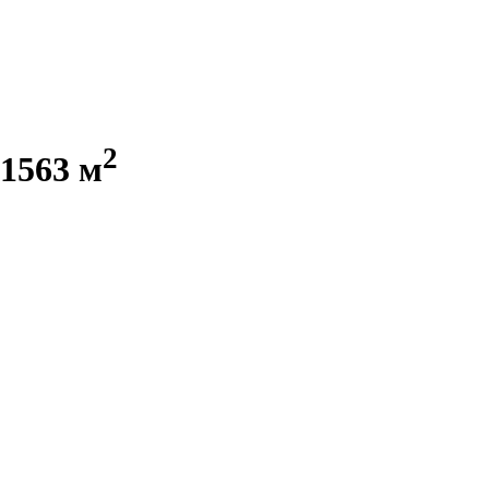
2
1563 м