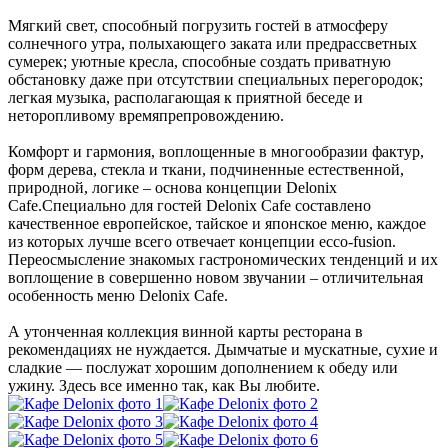
Мягкий свет, способный погрузить гостей в атмосферу
солнечного утра, полыхающего заката или предрассветных
сумерек; уютные кресла, способные создать приватную
обстановку даже при отсутствии специальных перегородок;
легкая музыка, располагающая к приятной беседе и
неторопливому времяпрепровождению.
Комфорт и гармония, воплощенные в многообразии фактур,
форм дерева, стекла и ткани, подчиненные естественной,
природной, логике – основа концепции Delonix
Cafe.Специально для гостей Delonix Cafe составлено
качественное европейское, тайское и японское меню, каждое
из которых лучше всего отвечает концепции ecco-fusion.
Переосмысление знакомых гастрономических тенденций и их
воплощение в совершенно новом звучании – отличительная
особенность меню Delonix Cafe.
А утонченная коллекция винной карты ресторана в
рекомендациях не нуждается. Дымчатые и мускатные, сухие и
сладкие — послужат хорошим дополнением к обеду или
ужину. Здесь все именно так, как Вы любите.